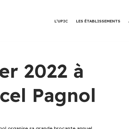
L’UPIC
LES ÉTABLISSEMENTS
er 2022 à
rcel Pagnol
ol organise sa grande brocante annuel.