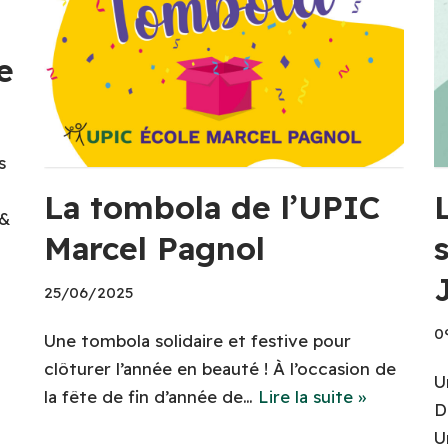
e
s
La tombola de l’UPIC
 &
Marcel Pagnol
s
25/06/2025
0
Une tombola solidaire et festive pour
clôturer l’année en beauté ! À l’occasion de
U
la fête de fin d’année de…
Lire la suite »
D
U