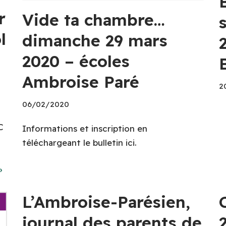
r
Vide ta chambre…
l
dimanche 29 mars
2020 – écoles
Ambroise Paré
2
06/02/2020
C
Informations et inscription en
téléchargeant le bulletin ici.
»
L’Ambroise-Parésien,
journal des parents de