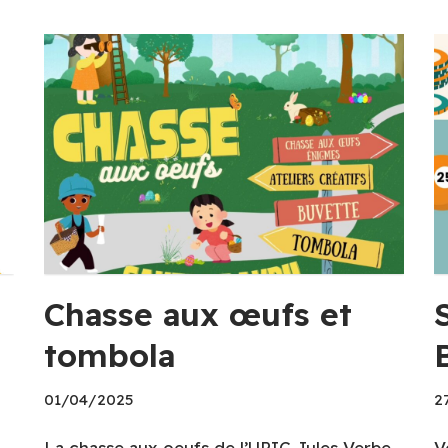
Chasse aux œufs et
tombola
01/04/2025
2
La chasse aux oeufs de l’UPIC Jules Verbe
V