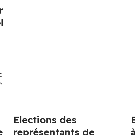
r
l
C
e
Elections des
e
représentants de