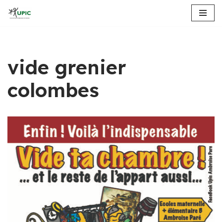
Aller
au
contenu
vide grenier
colombes