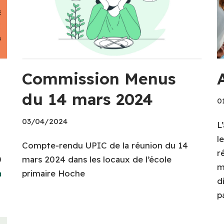
Commission Menus
du 14 mars 2024
0
03/04/2024
L
l
Compte-rendu UPIC de la réunion du 14
r
0
mars 2024 dans les locaux de l’école
m
a
primaire Hoche
d
p